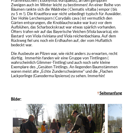
Pfaffenhütchen ( Euonymus europaeus), an den gerippten
Zweigen auch im Winter leicht zu bestimmen! An einer Reihe von
Bäumen rankte sich die Waldrebe ( Clematis vitalba ) empor ( bis
zu 5 m !). Die Krautflora war nicht unbedingt typisch für Auwälder.
Der Hohle Lerchensporn ( Corydalis cava ) ist vermutlich den
Gärten entsprungen, die Knoblauchsrauke war kurz vor dem
Aufblühen, das Scharbockskraut war etwas spärlich vorhanden.
Öfters trafen wir auf das Bayerische Veichen (Viola bavarica), ein
Bastard von Viola riviniana und Viola reichenbachiana. Auf dem
Rückweg fiel uns noch ein Erdhaufen auf, der vom Huflattich
bedeckt war.
Die Ausbeute an Pilzen war, wie nicht anders zu erwarten, recht
dürftig. Immerhin fanden wir eine Gruppe von Tintlingen (
wahrscheinlich Glimmer-Tintling) und auch noch sehr kleine
Exemplare des „Gesäten Tintlings. An liegenden Baumstämmen
waren meist alte „Echte Zunderschwämme“ und die „Flachen
Lackporlinge (Ganoderma lipsiense) zu sehen. Immerhin!
Seitenanfang
Bilder: