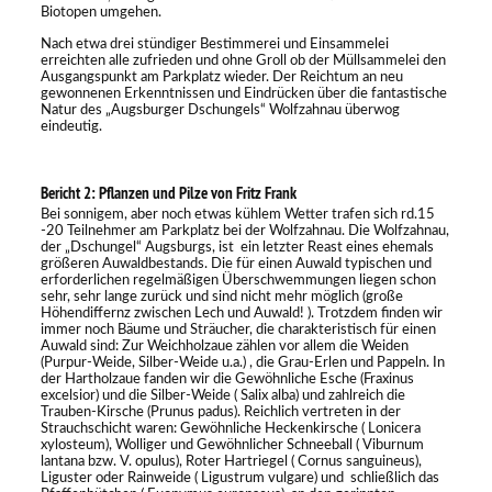
Biotopen umgehen.
Nach etwa drei stündiger Bestimmerei und Einsammelei
erreichten alle zufrieden und ohne Groll ob der Müllsammelei den
Ausgangspunkt am Parkplatz wieder. Der Reichtum an neu
gewonnenen Erkenntnissen und Eindrücken über die fantastische
Natur des „Augsburger Dschungels“ Wolfzahnau überwog
eindeutig.
Bericht 2: Pflanzen und Pilze von Fritz Frank
Bei sonnigem, aber noch etwas kühlem Wetter trafen sich rd.15
-20 Teilnehmer am Parkplatz bei der Wolfzahnau. Die Wolfzahnau,
der „Dschungel“ Augsburgs, ist ein letzter Reast eines ehemals
größeren Auwaldbestands. Die für einen Auwald typischen und
erforderlichen regelmäßigen Überschwemmungen liegen schon
sehr, sehr lange zurück und sind nicht mehr möglich (große
Höhendiffernz zwischen Lech und Auwald! ). Trotzdem finden wir
immer noch Bäume und Sträucher, die charakteristisch für einen
Auwald sind: Zur Weichholzaue zählen vor allem die Weiden
(Purpur-Weide, Silber-Weide u.a.) , die Grau-Erlen und Pappeln. In
der Hartholzaue fanden wir die Gewöhnliche Esche (Fraxinus
excelsior) und die Silber-Weide ( Salix alba) und zahlreich die
Trauben-Kirsche (Prunus padus). Reichlich vertreten in der
Strauchschicht waren: Gewöhnliche Heckenkirsche ( Lonicera
xylosteum), Wolliger und Gewöhnlicher Schneeball ( Viburnum
lantana bzw. V. opulus), Roter Hartriegel ( Cornus sanguineus),
Liguster oder Rainweide ( Ligustrum vulgare) und schließlich das