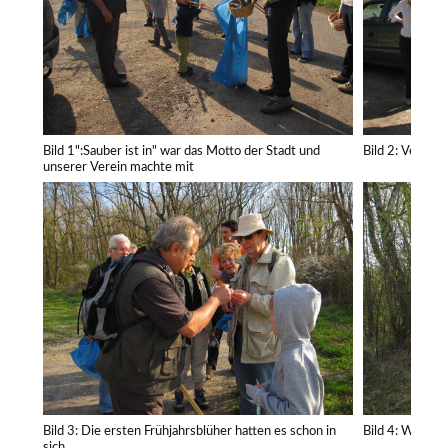
Bild 1":Sauber ist in" war das Motto der Stadt und
Bild 2: Verteil
unserer Verein machte mit
Bild 3: Die ersten Frühjahrsblüher hatten es schon in
Bild 4: Was ist
sich