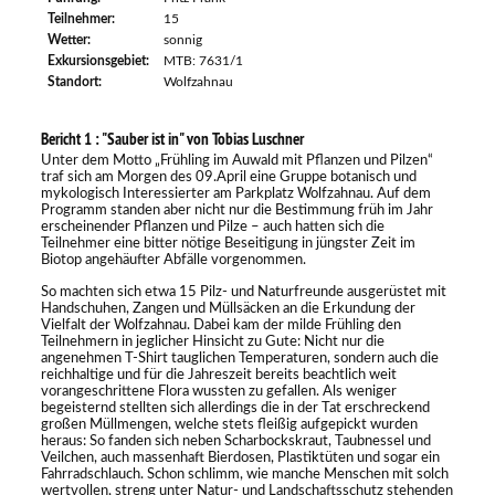
Teilnehmer:
15
Wetter:
sonnig
Exkursionsgebiet:
MTB: 7631/1
Standort:
Wolfzahnau
Bericht 1 : "Sauber ist in" von Tobias Luschner
Unter dem Motto „Frühling im Auwald mit Pflanzen und Pilzen“
traf sich am Morgen des 09.April eine Gruppe botanisch und
mykologisch Interessierter am Parkplatz Wolfzahnau. Auf dem
Programm standen aber nicht nur die Bestimmung früh im Jahr
erscheinender Pflanzen und Pilze – auch hatten sich die
Teilnehmer eine bitter nötige Beseitigung in jüngster Zeit im
Biotop angehäufter Abfälle vorgenommen.
So machten sich etwa 15 Pilz- und Naturfreunde ausgerüstet mit
Handschuhen, Zangen und Müllsäcken an die Erkundung der
Vielfalt der Wolfzahnau. Dabei kam der milde Frühling den
Teilnehmern in jeglicher Hinsicht zu Gute: Nicht nur die
angenehmen T-Shirt tauglichen Temperaturen, sondern auch die
reichhaltige und für die Jahreszeit bereits beachtlich weit
vorangeschrittene Flora wussten zu gefallen. Als weniger
begeisternd stellten sich allerdings die in der Tat erschreckend
großen Müllmengen, welche stets fleißig aufgepickt wurden
heraus: So fanden sich neben Scharbockskraut, Taubnessel und
Veilchen, auch massenhaft Bierdosen, Plastiktüten und sogar ein
Fahrradschlauch. Schon schlimm, wie manche Menschen mit solch
wertvollen, streng unter Natur- und Landschaftsschutz stehenden