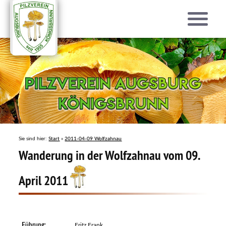
Pilzverein Augsburg
Pilzverein Augsburg
Königsbrunn
Königsbrunn
Sie sind hier:
Start
»
2011-04-09 Wolfzahnau
Wanderung in der Wolfzahnau vom 09.
April 2011
Führung:
Fritz Frank