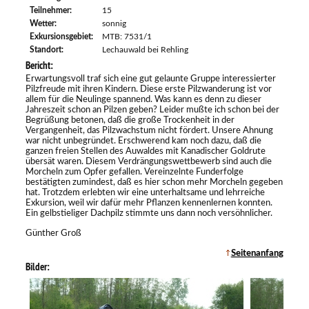
Teilnehmer:
15
Wetter:
sonnig
Exkursionsgebiet:
MTB: 7531/1
Standort:
Lechauwald bei Rehling
Bericht:
Erwartungsvoll traf sich eine gut gelaunte Gruppe interessierter
Pilzfreude mit ihren Kindern. Diese erste Pilzwanderung ist vor
allem für die Neulinge spannend. Was kann es denn zu dieser
Jahreszeit schon an Pilzen geben? Leider mußte ich schon bei der
Begrüßung betonen, daß die große Trockenheit in der
Vergangenheit, das Pilzwachstum nicht fördert. Unsere Ahnung
war nicht unbegründet. Erschwerend kam noch dazu, daß die
ganzen freien Stellen des Auwaldes mit Kanadischer Goldrute
übersät waren. Diesem Verdrängungswettbewerb sind auch die
Morcheln zum Opfer gefallen. Vereinzelnte Funderfolge
bestätigten zumindest, daß es hier schon mehr Morcheln gegeben
hat. Trotzdem erlebten wir eine unterhaltsame und lehrreiche
Exkursion, weil wir dafür mehr Pflanzen kennenlernen konnten.
Ein gelbstieliger Dachpilz stimmte uns dann noch versöhnlicher.
Günther Groß
Seitenanfang
Bilder: