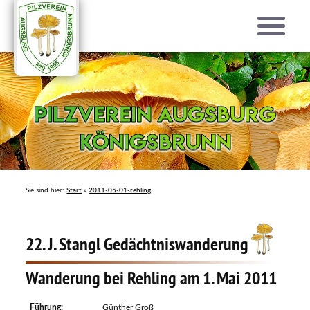
Pilzverein Augsburg
Pilzverein Augsburg
Königsbrunn
Königsbrunn
Sie sind hier:
Start
»
2011-05-01-rehling
22. J. Stangl Gedächtniswanderung
Wanderung bei Rehling am 1. Mai 2011
Führung:
Günther Groß