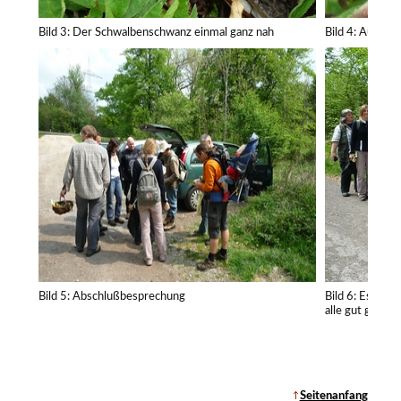
Bild 3: Der Schwalbenschwanz einmal ganz nah
Bild 4: Auge i
Bild 5: Abschlußbesprechung
Bild 6: Es war
alle gut gelaun
Seitenanfang