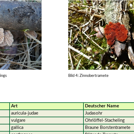
lings
Bild 4: Zinnobertramete
Art
Deutscher Name
auricula-judae
Judasohr
vulgare
Ohrlöffel-Stachel
gallica
Braune Borstentramete