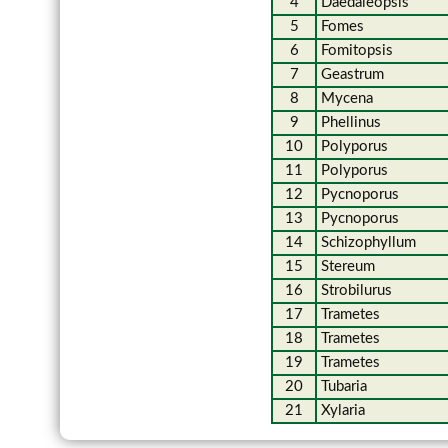
4
Daedaleopsis
5
Fomes
6
Fomitopsis
7
Geastrum
8
Mycena
9
Phellinus
10
Polyporus
11
Polyporus
12
Pycnoporus
13
Pycnoporus
14
Schizophyllum
15
Stereum
16
Strobilurus
17
Trametes
18
Trametes
19
Trametes
20
Tubaria
21
Xylaria