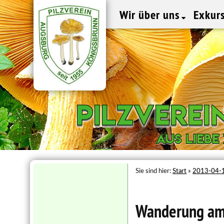
Wir über uns
Exkur
Pilzvere
Pilzvere
Aus Liebe
Aus Liebe
Sie sind hier:
Start
»
2013-04-1
Wanderung am