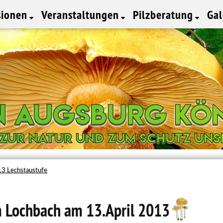
sionen
Veranstaltungen
Pilzberatung
Ga
in Augsburg Kö
in Augsburg Kö
 zur Natur und zum Schutz uns
 zur Natur und zum Schutz uns
3 Lechstaustufe
 Lochbach am 13.April 2013