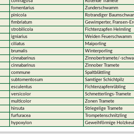
confragosa
Rötende Trame
fomentarius
Zunderschwa
pinicola
Rotrandiger Baum
fimbriatum
Gewimperter, Fransen-
strobilicola
Fichtenzapfen Helmling
igniarius
Weiden Feuerschwamm
ciliatus
Maiporling
brumalis
Winterporlin
cinnabarinus
Zinnobertramete/-
cinnabarinus
Zinnober Tramete
commune
Spaltblättling
subtomentosum
Samtiger Schichtpilz
esculentus
Fichtenzapfenrübling
versicolor
Schmetterlings-Tra
multicolor
Zonen Tramete
hirsuta
Striegelige Trame
furfuracea
Trompetenschnitzling
hypoxylon
Geweihförmige Hol