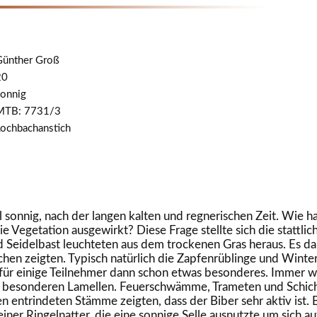
ünther Groß
20
onnig
TB: 7731/3
ochbachanstich
l sonnig, nach der langen kalten und regnerischen Zeit. Wie ha
e Vegetation ausgewirkt? Diese Frage stellte sich die stattl
d Seidelbast leuchteten aus dem trockenen Gras heraus. Es dau
zchen zeigten. Typisch natürlich die Zapfenrüblinge und Winte
 für einige Teilnehmer dann schon etwas besonderes. Immer w
en besonderen Lamellen. Feuerschwämme, Trameten und Schich
en entrindeten Stämme zeigten, dass der Biber sehr aktiv ist
einer Ringelnatter, die eine sonnige Selle ausnutzte um sich 