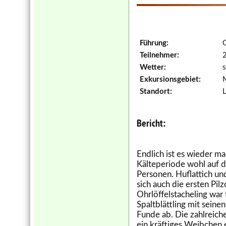
Führung:
G
Teilnehmer:
Wetter:
s
Exkursionsgebiet:
M
Standort:
L
Bericht:
Endlich ist es wieder ma
Kälteperiode wohl auf di
Personen. Huflattich un
sich auch die ersten Pil
Ohrlöffelstacheling war
Spaltblättling mit sein
Funde ab. Die zahlreich
ein kräftiges Weibchen 