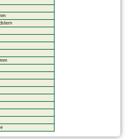
te
mm
schwamm
Erdstern
g
schwamm
mete
te
zkeule