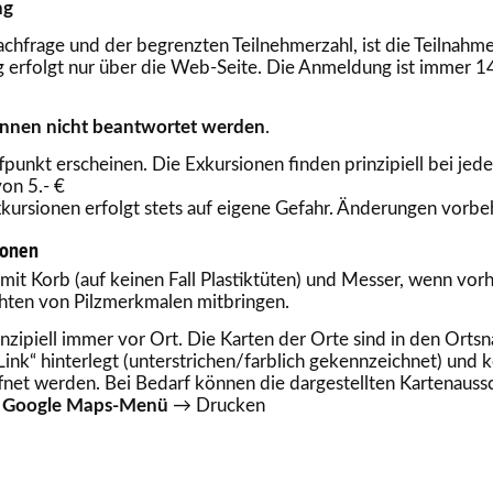
ng
chfrage und der begrenzten Teilnehmerzahl, ist die Teilnahm
erfolgt nur über die Web-Seite. Die Anmeldung ist immer 14
önnen nicht beantwortet werden
.
ffpunkt erscheinen. Die Exkursionen finden prinzipiell bei jed
on 5.- €
kursionen erfolgt stets auf eigene Gefahr. Änderungen vorbe
ionen
it Korb (auf keinen Fall Plastiktüten) und Messer, wenn vorh
chten von Pilzmerkmalen mitbringen.
inzipiell immer vor Ort. Die Karten der Orte sind in den Ort
Link“ hinterlegt (unterstrichen/farblich gekennzeichnet) und 
fnet werden. Bei Bedarf können die dargestellten Kartenauss
→
Google Maps-Menü
→ Drucken