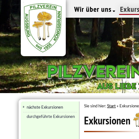
Wir über uns
Exkur
Pilzvere
Pilzvere
Aus Liebe
Aus Liebe
Sie sind hier:
Start
» Exkursion
nächste Exkursionen
Exkursionen
durchgeführte Exkursionen