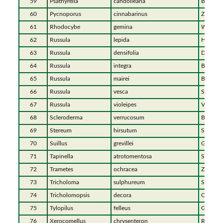
59
Psathyrella
candolleana
Behange
60
Pycnoporus
cinnabarinus
Zinnobe
61
Rhodocybe
gemina
Würziger
62
Russula
lepida
Harter 
63
Russula
densifolia
Dichtblä
64
Russula
integra
Brauner
65
Russula
mairei
Buchens
66
Russula
vesca
Speise-
67
Russula
violeipes
Violetts
68
Scleroderma
verrucosum
Braunwa
69
Stereum
hirsutum
Striegel
70
Suillus
grevillei
Goldröh
71
Tapinella
atrotomentosa
Samtfuß
72
Trametes
ochracea
Zonen-T
73
Tricholoma
sulphureum
Schwefel
74
Tricholomopsis
decora
Olivgelb
75
Tylopilus
felleus
Gallenrö
76
Xerocomellus
chrysenteron
Rotfußr