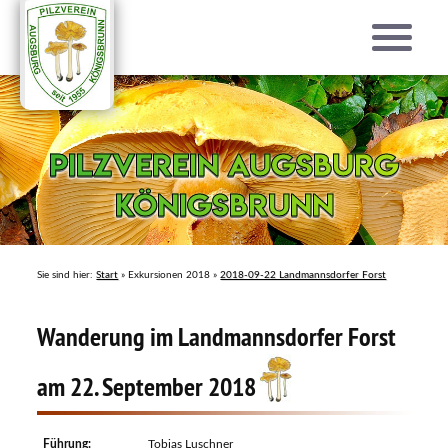
Pilzverein Augsburg
Pilzverein Augsburg
Königsbrunn
Königsbrunn
Sie sind hier:
Start
» Exkursionen 2018 »
2018-09-22 Landmannsdorfer Forst
Wanderung im Landmannsdorfer Forst
am 22. September 2018
Führung:
Tobias Luschner