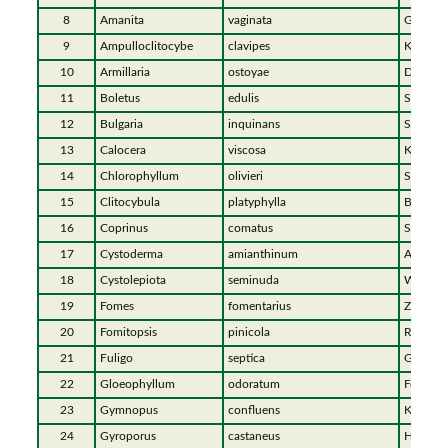
8
Amanita
vaginata
Grauer S
9
Ampulloclitocybe
clavipes
Keulenfü
10
Armillaria
ostoyae
Dunkler
11
Boletus
edulis
Steinpil
12
Bulgaria
inquinans
Schmutz
13
Calocera
viscosa
Klebrige
14
Chlorophyllum
olivieri
Safransc
15
Clitocybula
platyphylla
Breitblä
16
Coprinus
comatus
Schopfti
17
Cystoderma
amianthinum
Amiant-
18
Cystolepiota
seminuda
Weißer 
19
Fomes
fomentarius
Zunder
20
Fomitopsis
pinicola
Rotran
21
Fuligo
septica
Gelbe L
22
Gloeophyllum
odoratum
Fenchel
23
Gymnopus
confluens
Knopfsti
24
Gyroporus
castaneus
Hasenrö