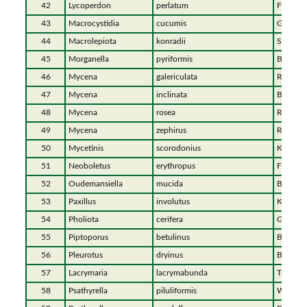
42
Lycoperdon
perlatum
Flasche
43
Macrocystidia
cucumis
Gurkens
44
Macrolepiota
konradii
Sternsc
45
Morganella
pyriformis
Birnens
46
Mycena
galericulata
Rosablät
47
Mycena
inclinata
Buntstie
48
Mycena
rosea
Rosa Re
49
Mycena
zephirus
Rostige
50
Mycetinis
scorodonius
Knoblau
51
Neoboletus
erythropus
Flockens
52
Oudemansiella
mucida
Beringte
53
Paxillus
involutus
Kahler 
54
Pholiota
cerifera
Goldfel
55
Piptoporus
betulinus
Birkenp
56
Pleurotus
dryinus
Berindet
57
Lacrymaria
lacrymabunda
Tränend
58
Psathyrella
piluliformis
Wässrig