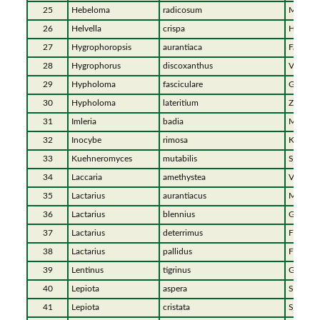
25
Hebeloma
radicosum
Marzipan
26
Helvella
crispa
Herbstl
27
Hygrophoropsis
aurantiaca
Falscher
28
Hygrophorus
discoxanthus
Verfärb
29
Hypholoma
fasciculare
Grünblä
30
Hypholoma
lateritium
Ziegelr
31
Imleria
badia
Maronen
32
Inocybe
rimosa
Kegelige
33
Kuehneromyces
mutabilis
Stocks
34
Laccaria
amethystea
Violette
35
Lactarius
aurantiacus
Milder M
36
Lactarius
blennius
Graugrü
37
Lactarius
deterrimus
Fichtenr
38
Lactarius
pallidus
Fleischb
39
Lentinus
tigrinus
Getigert
40
Lepiota
aspera
Spitzsc
41
Lepiota
cristata
Stink-Sc