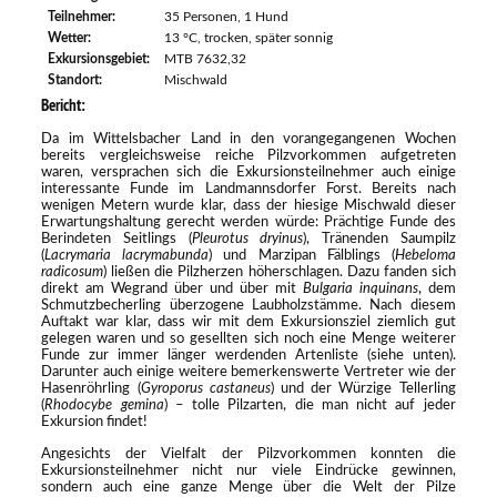
Teilnehmer:
35 Personen, 1 Hund
Wetter:
13 °C, trocken, später sonnig
Exkursionsgebiet:
MTB 7632,32
Standort:
Mischwald
Bericht:
Da im Wittelsbacher Land in den vorangegangenen Wochen
bereits vergleichsweise reiche Pilzvorkommen aufgetreten
waren, versprachen sich die Exkursionsteilnehmer auch einige
interessante Funde im Landmannsdorfer Forst. Bereits nach
wenigen Metern wurde klar, dass der hiesige Mischwald dieser
Erwartungshaltung gerecht werden würde: Prächtige Funde des
Berindeten Seitlings (
Pleurotus dryinus
), Tränenden Saumpilz
(
Lacrymaria
lacrymabunda
) und Marzipan Fälblings (
Hebeloma
radicosum
) ließen die Pilzherzen höherschlagen. Dazu fanden sich
direkt am Wegrand über und über mit
Bulgaria inquinans
, dem
Schmutzbecherling überzogene Laubholzstämme. Nach diesem
Auftakt war klar, dass wir mit dem Exkursionsziel ziemlich gut
gelegen waren und so gesellten sich noch eine Menge weiterer
Funde zur immer länger werdenden Artenliste (siehe unten).
Darunter auch einige weitere bemerkenswerte Vertreter wie der
Hasenröhrling (
Gyroporus castaneus
) und der Würzige Tellerling
(
Rhodocybe gemina
) – tolle Pilzarten, die man nicht auf jeder
Exkursion findet!
Angesichts der Vielfalt der Pilzvorkommen konnten die
Exkursionsteilnehmer nicht nur viele Eindrücke gewinnen,
sondern auch eine ganze Menge über die Welt der Pilze