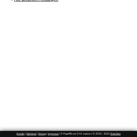
|
|
|
| © PageMin ver 0.51 custom | © 2010 - 2026
Kontakt
Gästebuch
Sitemap
Impressum
DrakeData