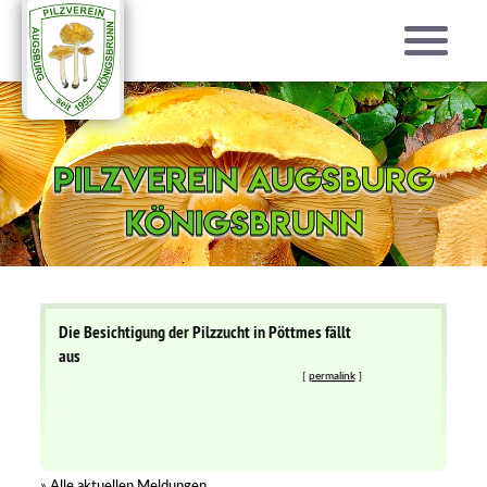
Pilzverein Augsburg
Pilzverein Augsburg
Königsbrunn
Königsbrunn
Die Besichtigung der Pilzzucht in Pöttmes fällt
aus
[
permalink
]
»
Alle aktuellen Meldungen