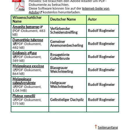
Hinweis: Sie brauchen den Adobe Reader um PDF-
Dokumente zu betrachten.
Diese Software können Sie auf der
Internet-Seite von
Adobe
kostenlos herunterladen.
Wissenschaftlicher
Deutscher Name
Autor
Name
Amanita battarrae
Verfärbender
(PDF-Dokument, 483
Rudolf Roglmeier
Scheidenstreifling
kB)
Dumontinia tuberosa
Gemeiner
(PDF-Dokument,
Rudolf Roglmeier
Anemonenbecherling
482 kB)
Exidiopsis effusa
Rosagetönte
(PDF-Dokument,
Rudolf Roglmeier
Gallertkruste
589 kB)
Melanoleuca exscissa
Blassgrauer
(PDF-Dokument,
Rudolf Roglmeier
Weichritterling
864 kB)
Melanoleuca
subpulverulenta
Hellgrauer
Rudolf Roglmeier
(PDF-Dokument,
Weichritterling
1,04 MB)
Pluteus romellii
(PDF-Dokument,
Gelbstieliger Dachpilz
Rudolf Roglmeier
575 kB)
Seitenanfang