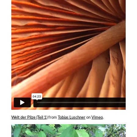
Welt der Pilze (Teil 1)
from
Tobias Luschner
on
Vimeo
.