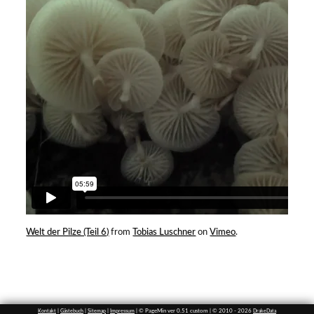
Welt der Pilze (Teil 6)
from
Tobias Luschner
on
Vimeo
.
|
|
|
| © PageMin ver 0.51 custom | © 2010 - 2026
Kontakt
Gästebuch
Sitemap
Impressum
DrakeData