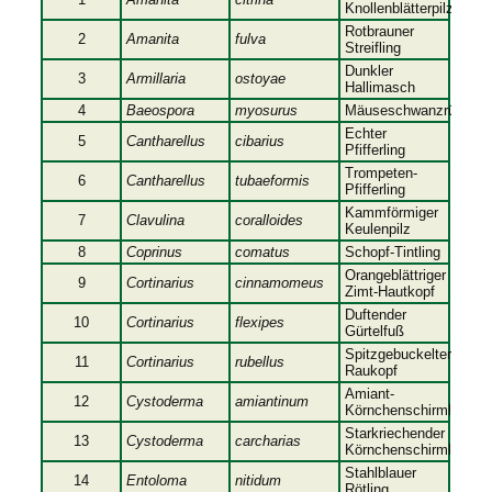
Knollenblätterpilz
Rotbrauner
2
Amanita
fulva
Streifling
Dunkler
3
Armillaria
ostoyae
Hallimasch
4
Baeospora
myosurus
Mäuseschwanzrübling
Echter
5
Cantharellus
cibarius
Pfifferling
Trompeten-
6
Cantharellus
tubaeformis
Pfifferling
Kammförmiger
7
Clavulina
coralloides
Keulenpilz
8
Coprinus
comatus
Schopf-Tintling
Orangeblättriger
9
Cortinarius
cinnamomeus
Zimt-Hautkopf
Duftender
10
Cortinarius
flexipes
Gürtelfuß
Spitzgebuckelter
11
Cortinarius
rubellus
Raukopf
Amiant-
12
Cystoderma
amiantinum
Körnchenschirmling
Starkriechender
13
Cystoderma
carcharias
Körnchenschirmling
Stahlblauer
14
Entoloma
nitidum
Rötling