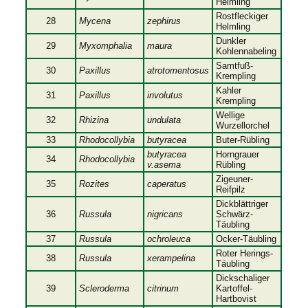
Helmling
Rostfleckiger
28
Mycena
zephirus
Helmling
Dunkler
29
Myxomphalia
maura
Kohlennabeling
Samtfuß-
30
Paxillus
atrotomentosus
Krempling
Kahler
31
Paxillus
involutus
Krempling
Wellige
32
Rhizina
undulata
Wurzellorchel
33
Rhodocollybia
butyracea
Buter-Rübling
butyracea
Horngrauer
34
Rhodocollybia
v.asema
Rübling
Zigeuner-
35
Rozites
caperatus
Reifpilz
Dickblättriger
36
Russula
nigricans
Schwärz-
Täubling
37
Russula
ochroleuca
Ocker-Täubling
Roter Herings-
38
Russula
xerampelina
Täubling
Dickschaliger
39
Scleroderma
citrinum
Kartoffel-
Hartbovist