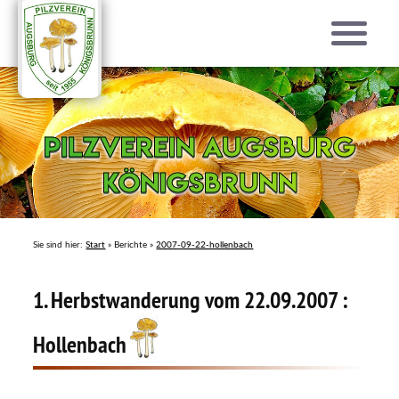
Pilzverein Augsburg
Pilzverein Augsburg
Königsbrunn
Königsbrunn
Sie sind hier:
Start
» Berichte »
2007-09-22-hollenbach
1. Herbstwanderung vom 22.09.2007 :
Hollenbach