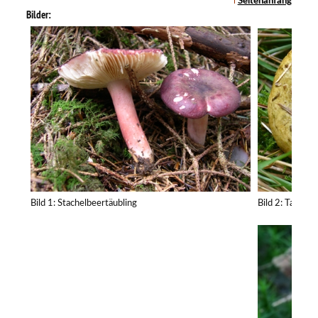
Seitenanfang
Bilder:
Bild 1: Stachelbeertäubling
Bild 2: Tannen