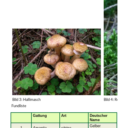
Bild 3: Hallimasch
Bild 4: Rotbrau
Fundliste
Gattung
Art
Deutscher
Name
Gelber
1
Amanita
citrina