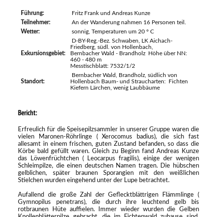
Führung:
Fritz Frank und Andreas Kunze
Teilnehmer:
An der Wanderung nahmen 16 Personen teil.
Wetter:
sonnig, Temperaturen um 20 ° C
D-BY-Reg.-Bez. Schwaben, LK Aichach-
Friedberg, südl. von Hollenbach,
Exkursionsgebiet:
Bernbacher Wald - Brandholz Höhe über NN:
460 - 480 m
Messtischblatt: 7532/1/2
Bernbacher Wald, Brandholz, südlich von
Standort:
Hollenbach Baum- und Straucharten: Fichten
Kiefern Lärchen, wenig Laubbäume
Bericht:
Erfreulich für die Speisepilzsammler in unserer Gruppe waren die
vielen Maronen-Röhrlinge ( Xerocomus badius), die sich fast
allesamt in einem frischen, guten Zustand befanden, so dass die
Körbe bald gefüllt waren. Gleich zu Beginn fand Andreas Kunze
das Löwenfrüchtchen ( Leocarpus fragilis), einige der wenigen
Schleimpilze, die einen deutschen Namen tragen. Die hübschen
gelblichen, später braunen Sporangien mit den weißlichen
Stielchen wurden eingehend unter der Lupe betrachtet.
Aufallend die große Zahl der Geflecktblättrigen Flämmlinge (
Gymnopilus penetrans), die durch ihre leuchtend gelb bis
rotbraunen Hüte auffielen. Immer wieder wurden die Gelben
Knollenblätterpilze gebracht, die im Fichtenwald zuhause sind.