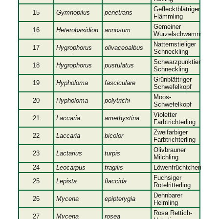
Geflecktblätriger
15
Gymnopilus
penetrans
Flämmling
Gemeiner
16
Heterobasidion
annosum
Wurzelschwamm
Natternstieliger
17
Hygrophorus
olivaceoalbus
Schneckling
Schwarzpunktierter
18
Hygrophorus
pustulatus
Schneckling
Grünblättriger
19
Hypholoma
fasciculare
Schwefelkopf
Moos-
20
Hypholoma
polytrichi
Schwefelkopf
Violetter
21
Laccaria
amethystina
Farbtrichterling
Zweifarbiger
22
Laccaria
bicolor
Farbtrichterling
Olivbrauner
23
Lactarius
turpis
Milchling
24
Leocarpus
fragilis
Löwenfrüchtchen
Fuchsiger
25
Lepista
flaccida
Rötelritterling
Dehnbarer
26
Mycena
epipterygia
Helmling
Rosa Rettich-
27
Mycena
rosea