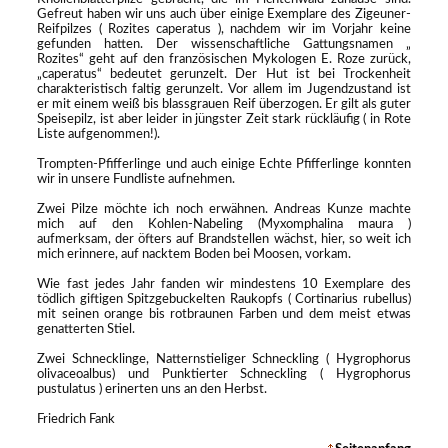
Gefreut haben wir uns auch über einige Exemplare des Zigeuner-
Reifpilzes ( Rozites caperatus ), nachdem wir im Vorjahr keine
gefunden hatten. Der wissenschaftliche Gattungsnamen „
Rozites“ geht auf den französischen Mykologen E. Roze zurück,
„caperatus“ bedeutet gerunzelt. Der Hut ist bei Trockenheit
charakteristisch faltig gerunzelt. Vor allem im Jugendzustand ist
er mit einem weiß bis blassgrauen Reif überzogen. Er gilt als guter
Speisepilz, ist aber leider in jüngster Zeit stark rückläufig ( in Rote
Liste aufgenommen!).
Trompten-Pfifferlinge und auch einige Echte Pfifferlinge konnten
wir in unsere Fundliste aufnehmen.
Zwei Pilze möchte ich noch erwähnen. Andreas Kunze machte
mich auf den Kohlen-Nabeling (Myxomphalina maura )
aufmerksam, der öfters auf Brandstellen wächst, hier, so weit ich
mich erinnere, auf nacktem Boden bei Moosen, vorkam.
Wie fast jedes Jahr fanden wir mindestens 10 Exemplare des
tödlich giftigen Spitzgebuckelten Raukopfs ( Cortinarius rubellus)
mit seinen orange bis rotbraunen Farben und dem meist etwas
genatterten Stiel.
Zwei Schnecklinge, Natternstieliger Schneckling ( Hygrophorus
olivaceoalbus) und Punktierter Schneckling ( Hygrophorus
pustulatus ) erinerten uns an den Herbst.
Friedrich Fank