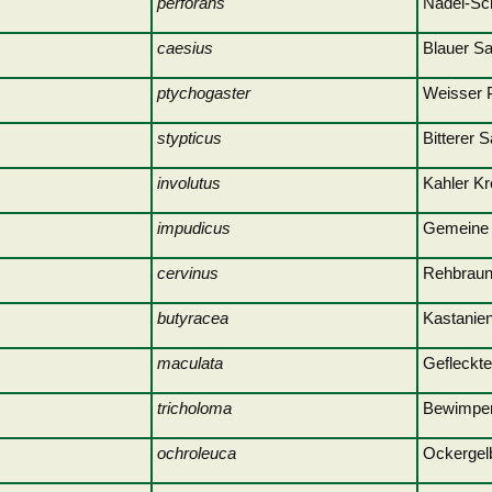
perforans
Nadel
caesius
Blauer Sa
ptychogaster
Weisse
stypticus
Bitterer S
involutus
Kahle
impudicus
Gemein
cervinus
Rehbra
butyracea
Kastani
maculata
Gefleckte
tricholoma
Bewimpert
ochroleuca
Ockerg