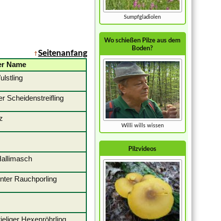
Sumpfgladiolen
Wo schießen Pilze aus dem
Boden?
Seitenanfang
er Name
r Wulstling
er Scheidenstreifling
genpilz
Willi wills wissen
lpilz
Pilzvideos
r Hallimasch
nnter Rauchporling
inpilz
tieliger Hexenröhrling