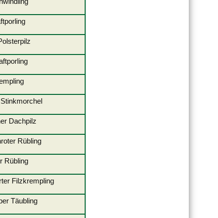
-Schwindling
ftporling
r Polsterpilz
aftporling
r Krempling
e Stinkmorchel
uner Dachpilz
enroter Rübling
r Rübling
er Filzkrempling
elber Täubling