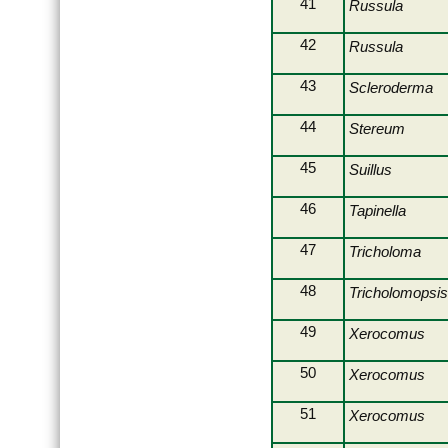
41
Russula
2010-04-17-Wolfzahnau
42
Russula
2010-05-01-Langweid
43
2010 Tag der Artenvielfalt
Scleroderma
2010-05-15-Mittelstetten
44
Stereum
45
Suillus
46
Tapinella
47
Tricholoma
48
Tricholomopsi
49
Xerocomus
50
Xerocomus
51
Xerocomus