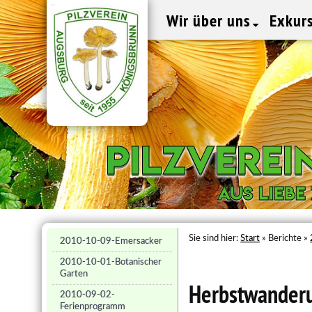
Wir über uns
Exkur
Pilzvere
Pilzvere
Aus Liebe
Aus Liebe
Sie sind hier:
Start
» Berichte »
2010-10-09-Emersacker
2010-10-01-Botanischer
Garten
Herbstwander
2010-09-02-
Ferienprogramm