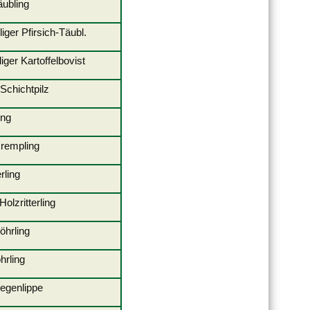
e-Täubling
eliger Pfirsich-Täubl.
iger Kartoffelbovist
Schichtpilz
röhrling
rempling
ritterling
r Holzritterling
enröhrling
ssröhrling
egenlippe