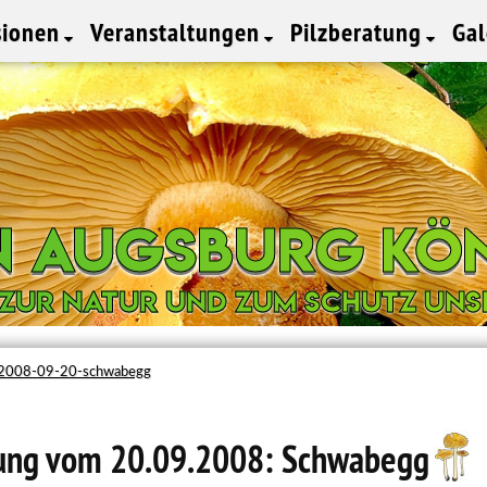
sionen
Veranstaltungen
Pilzberatung
Ga
in Augsburg Kö
in Augsburg Kö
 zur Natur und zum Schutz uns
 zur Natur und zum Schutz uns
2008-09-20-schwabegg
ung vom 20.09.2008: Schwabegg