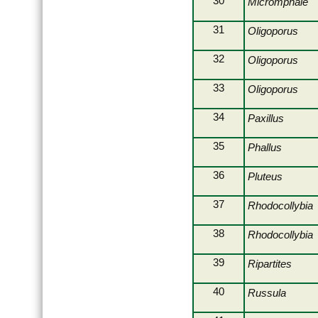
30
Micromphale
2009-04-18-Deuringen
31
Oligoporus
2009-05-01-Neu Ulm
2009-05-09-Wolfzahnau
32
Oligoporus
2009-06-13-
Schießplatzheide
33
Oligoporus
2009-08-29-Woethsee
34
Paxillus
2009-09-05-Welden
35
Phallus
2009-09-19-Hollenbach
2009-10-10-schwabegg
36
Pluteus
2009-11-14-Rettenbergen
37
Rhodocollybia
2009-12-11-
jahresabschlussfeier
38
Rhodocollybia
2009-12-Naturforscher
39
Ripartites
2010-02-13-
Siebentischwald
40
Russula
2010-04-11-Lechstaustufe
23