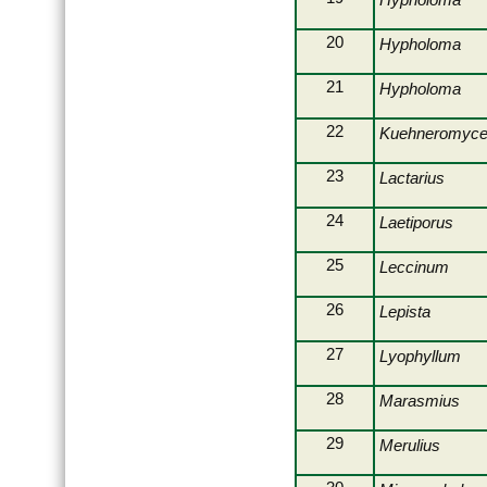
2007-10-21-
20
Oberschönenfeld
Hypholoma
2007-11-10-Welden
21
Hypholoma
2007-12-14-
Jahresabschluß
22
Kuehneromyc
2008-03-15-Haltenberg
23
Lactarius
2008-04-12-Wehringen
24
Laetiporus
2008-05-01-Silberwald
2008-05-11-Staustufe 22
25
Leccinum
2008-08-30-Wörthsee
26
Lepista
2008-09-06-Straßberg
27
2008-09-20-Schwabegg
Lyophyllum
2008-10-03-
28
Marasmius
pilzausstellung
2008-10-11-Welden
29
Merulius
2008-11-15-Miedering