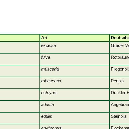
Art
Deutsch
excelsa
Graue
fulva
Rotbraun
muscaria
Flie
rubescens
Per
ostoyae
Dunkle
adusta
Angebra
edulis
Ste
erythropus
Flockens