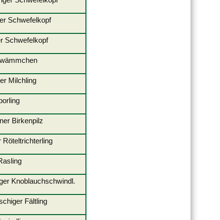
er Schwefelkopf
er Schwefelkopf
kschwämmchen
uner Milchling
felporling
er Birkenpilz
r Röteltrichterling
er Rasling
iger Knoblauchschwindl.
eischiger Fältling