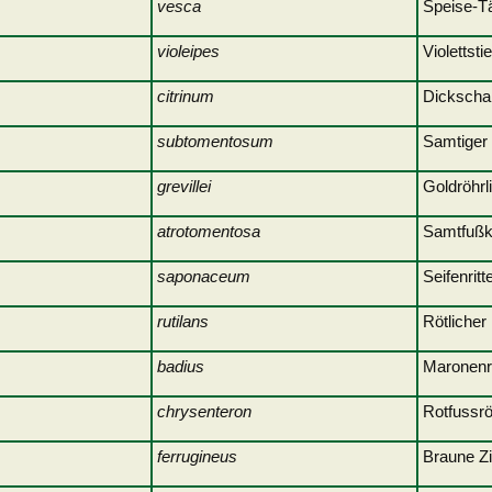
vesca
Speis
violeipes
Violettsti
citrinum
Dickschal
subtomentosum
Samtiger 
grevillei
Gold
atrotomentosa
Samtfußk
saponaceum
Seifen
s
rutilans
Rötliche
badius
Maron
chrysenteron
Rotfu
ferrugineus
Braune Zi