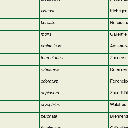
viscosa
Klebri
borealis
Nordisch
mollis
Gallertfl
amiantinum
Amiant-
fomentarius
Zund
rufescens
Rötender
odoratum
Fench
sepiarium
Zaun-
dryophilus
Waldfreun
peronata
Brenne
fasciculare
Grünblät