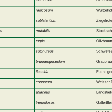
radicosum
Wurzelnd
sublateritium
Ziegelrot
es
mutabilis
Stoc
turpis
Olivbra
sulphureus
Schwe
brunneogriseolum
Graubraun
flaccida
Fuchsige
connatum
Weiss
alliaceus
Langstiel
tremellosus
Gallertfl