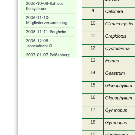
2006-10-08-Rathaus
Königsbrunn
9
Calocera
2006-11-10-
10
Mitgliederversammlung
Climacocystis
2006-11-11-Bergheim
11
Crepidotus
2006-12-08-
Jahresabschluß
12
Cystoderma
2007-01-07-Peißenberg
13
Fomes
2007-03-10-Bergheim
14
Geastrum
2007-05-01-Bobingen
2007-05-20-Meitingen
15
Gloeophyllum
2007-09-15-Königsbr
Herbst
16
Gloeophyllum
2007-05-06-Staustufe 23
17
Gymnopus
2007-05-12-Stadtwald
18
Gymnopus
2007-09-22-Hollenbach
2007-10-13-Rettenbergen
19
Hypholoma