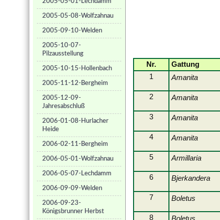
2005-05-01-Lechdamm
2005-05-08-Wolfzahnau
2005-09-10-Welden
2005-10-07-
Pilzausstellung
Nr.
Gattung
2005-10-15-Hollenbach
1
Amanita
2005-11-12-Bergheim
2
Amanita
2005-12-09-
Jahresabschluß
3
Amanita
2006-01-08-Hurlacher
Heide
4
Amanita
2006-02-11-Bergheim
5
Armillaria
2006-05-01-Wolfzahnau
2006-05-07-Lechdamm
6
Bjerkandera
2006-09-09-Welden
7
Boletus
2006-09-23-
Königsbrunner Herbst
8
Boletus