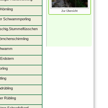
ger Hörnling
Zur Übersicht
er Schwammporling
eischig.Stummelfüsschen
Körnchenschirmling
erschwamm
 Erdstern
elporling
Blättling
drübling
nder Rübling
triger Schwefelkopf