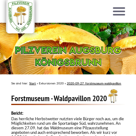
Pilzverein Augsburg
Pilzverein Augsburg
Königsbrunn
Königsbrunn
Sie sind hier:
Start
» Exkursionen 2020 »
2020-09-27_forstmuseum-waldpavillon
Forstmuseum - Waldpavillon 2020
Bericht:
Das herrliche Herbstwetter nutzten viele Bürger noch aus, um die
Möglichkeiten rund um die Sportanlage Süd, wahrzunehmen. An
diesem 27.09. hat das Waldmuseum eine Pilzausstellung
angeboten und auch entsprechend beworben. Als wir kurz vor